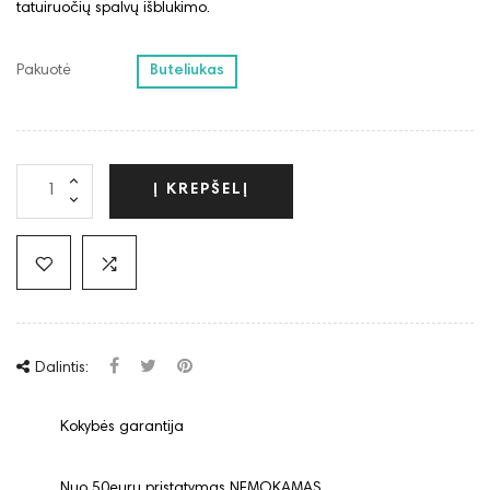
tatuiruočių spalvų išblukimo.
Pakuotė
Buteliukas
Į KREPŠELĮ
Dalintis:
Kokybės garantija
Nuo 50eurų pristatymas NEMOKAMAS