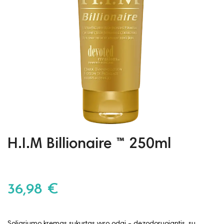
H.I.M Billionaire ™ 250ml
36,98 €
Soliariumo kremas sukurtas vyro odai - dezodoruojantis, su