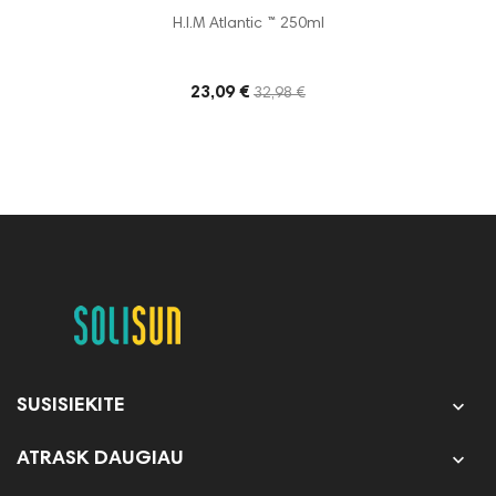
H.I.M Atlantic ™ 250ml
23,09 €
32,98 €

SUSISIEKITE

ATRASK DAUGIAU