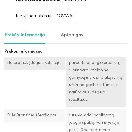
Kiekvienam klientui - DOVANA
Prekės Informacija
Apžvalgos
Prekės informacija
Natūralaus Įdegio Skatintojai
paspartina įdegio procesą,
skatindami melanino
gamybą ir tirozino aktyvumą,
užtikrina greitus ir tamsius
natūralaus įdegeio
rezultatus.
DHA Bronzinės Medžiagos
suteikia odai papildomą
įdegio spalvą, kuri išryškėja
per 2-3 valandas nuo