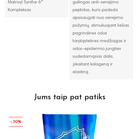
Matrixyl Synthe 6™
galingas anti-senėjimo
Kompleksas
peptidas, kuris padeda
apsisaugoti nuo senėjimo
požymių, stimuliuojant šešias
pagrindines odos
tarpląstelines medžiagas ir
odos-epidermio jungties
sudedamąsias dalis,
įskaitant kolageną ir
elastiną.
Jums taip pat patiks
−30%