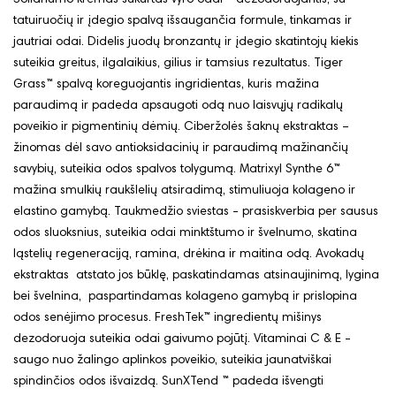
tatuiruočių ir įdegio spalvą išsaugančia formule, tinkamas ir
jautriai odai. Didelis juodų bronzantų ir įdegio skatintojų kiekis
suteikia greitus, ilgalaikius, gilius ir tamsius rezultatus. Tiger
Grass™ spalvą koreguojantis ingridientas, kuris mažina
paraudimą ir padeda apsaugoti odą nuo laisvųjų radikalų
poveikio ir pigmentinių dėmių. Ciberžolės šaknų ekstraktas –
žinomas dėl savo antioksidacinių ir paraudimą mažinančių
savybių, suteikia odos spalvos tolygumą. Matrixyl Synthe 6™
mažina smulkių raukšlelių atsiradimą, stimuliuoja kolageno ir
elastino gamybą. Taukmedžio sviestas - prasiskverbia per sausus
odos sluoksnius, suteikia odai minktštumo ir švelnumo, skatina
ląstelių regeneraciją, ramina, drėkina ir maitina odą. Avokadų
ekstraktas atstato jos būklę, paskatindamas atsinaujinimą, lygina
bei švelnina, paspartindamas kolageno gamybą ir prislopina
odos senėjimo procesus. FreshTek™ ingredientų mišinys
dezodoruoja suteikia odai gaivumo pojūtį. Vitaminai C & E -
saugo nuo žalingo aplinkos poveikio, suteikia jaunatviškai
spindinčios odos išvaizdą. SunXTend ™ padeda išvengti