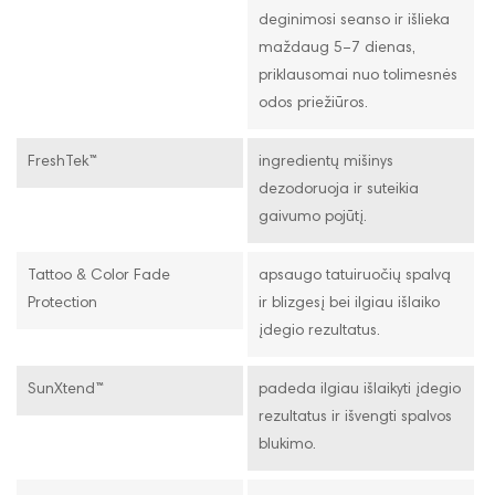
deginimosi seanso ir išlieka
maždaug 5–7 dienas,
priklausomai nuo tolimesnės
odos priežiūros.
FreshTek™
ingredientų mišinys
dezodoruoja ir suteikia
gaivumo pojūtį.
Tattoo & Color Fade
apsaugo tatuiruočių spalvą
Protection
ir blizgesį bei ilgiau išlaiko
įdegio rezultatus.
SunXtend™
padeda ilgiau išlaikyti įdegio
rezultatus ir išvengti spalvos
blukimo.